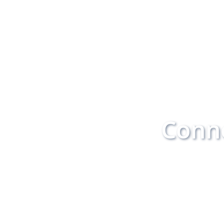
หากเปิดเพจรับบริจาคเงิน และมีผู้โอนเงินมามากกว่า 1.8 ล้านบาท ต้อง
หากกรมสรรพากรเรียกพบ ควรเตรียมตัวอย่างไร?
ใบวางบิล และใบแจ้งหนี้ ต่างกันอย่างไร?
หากบริษัทจดทะเบียนภาษีมูลค่าเพิ่ม แต่ไม่จัดทำใบกำกับภาษี มีความผ
ใบกำกับภาษีหาย ต้องทำอย่างไร?
ร้านขายปลีก (จดภาษีมูลค่าเพิ่ม) สามารถรวมยอดขายทั้งวัน เพื่อเปิดใ
Conne
FAQ
e-Tax Invoice by Email คืออะไร มีประโยชน์อย่างไร และช่วยธุรกิจไ
L
ใบกำกับภาษีอิเล็กทรอนิกส์ คืออะไร?
ส่วนประกอบของใบกำกับภาษีอิเล็กทรอนิกส์?
ช่องทางที่ผู้ประกอบการต้องนำส่งใบกำกับภาษีอิเล็กทรอนิกส์ ภายในว