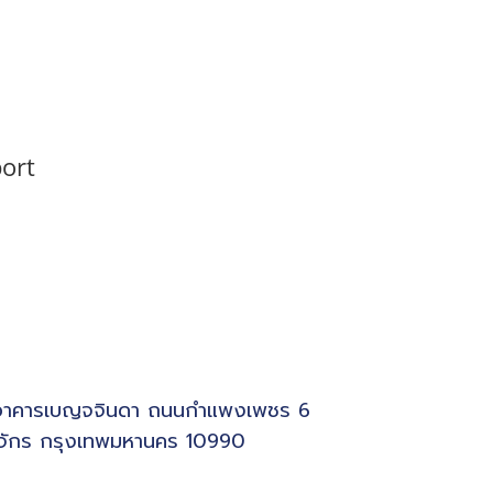
สารจะให้ผู้ประกอบการทำอย่างไร?
ort
ครจะต้องเป็นผู้จัดเก็บต้นฉบับ?
 อาคารเบญจจินดา ถนนกำแพงเพชร 6
จักร กรุงเทพมหานคร 10990