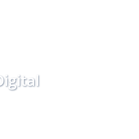
igital
nt